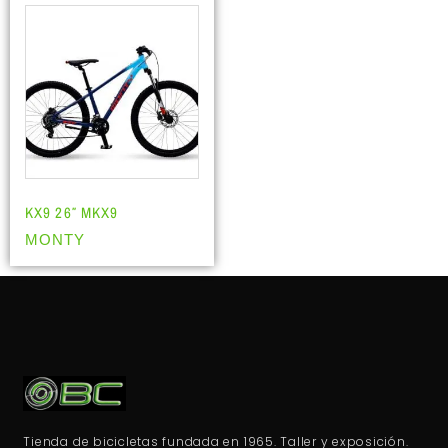
KX9 26″ MKX9
MONTY
Tienda de bicicletas fundada en 1965. Taller y exposición.