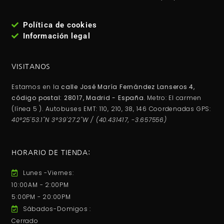
Política de cookies
Información legal
VISITANOS
Estamos en la
calle José María Fernández Lanseros 4,
código postal: 28017, Madrid - España
. Metro: El carmen
(línea 5 ). Autobuses EMT: 110, 210, 38, 146 Coordenadas GPS:
40°25'53.1"N 3°39'27.2"W / (40.431417, -3.657556)
HORARIO DE TIENDA:
Lunes -Viernes:
10:00AM - 2:00PM
5:00PM - 20:00PM
Sábados-Domigos :
Cerrado