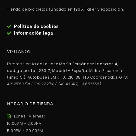
Tienda de bicicletas fundada en 1965. Taller y exposición.
Política de cookies
Información legal
VISITANOS
Estamos en la
calle José María Fernández Lanseros 4,
código postal: 28017, Madrid - España
. Metro: El carmen
(línea 5 ). Autobuses EMT: 110, 210, 38, 146 Coordenadas GPS:
40°25'53.1"N 3°39'27.2"W / (40.431417, -3.657556)
HORARIO DE TIENDA:
Lunes -Viernes:
10:00AM - 2:00PM
5:00PM - 20:00PM