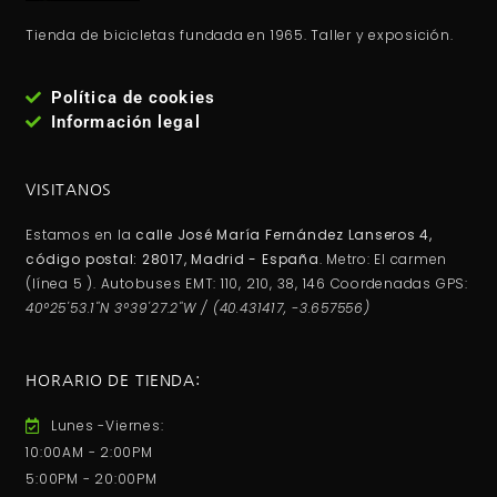
Tienda de bicicletas fundada en 1965. Taller y exposición.
Política de cookies
Información legal
VISITANOS
Estamos en la
calle José María Fernández Lanseros 4,
código postal: 28017, Madrid - España
. Metro: El carmen
(línea 5 ). Autobuses EMT: 110, 210, 38, 146 Coordenadas GPS:
40°25'53.1"N 3°39'27.2"W / (40.431417, -3.657556)
HORARIO DE TIENDA:
Lunes -Viernes:
10:00AM - 2:00PM
5:00PM - 20:00PM