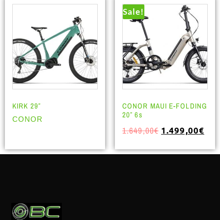
Sale!
KIRK 29″
CONOR MAUI E-FOLDING
20″ 6s
CONOR
1.649,00
€
1.499,00
€