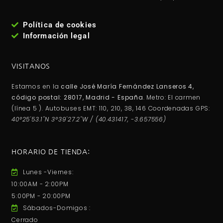
Política de cookies
Información legal
VISITANOS
Estamos en la
calle José María Fernández Lanseros 4,
código postal: 28017, Madrid - España
. Metro: El carmen
(línea 5 ). Autobuses EMT: 110, 210, 38, 146 Coordenadas GPS:
40°25'53.1"N 3°39'27.2"W / (40.431417, -3.657556)
HORARIO DE TIENDA:
Lunes -Viernes:
10:00AM - 2:00PM
5:00PM - 20:00PM
Sábados-Domigos :
Cerrado