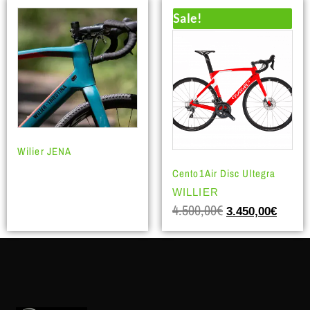
Sale!
Wilier JENA
Cento1Air Disc Ultegra
WILLIER
4.500,00
€
3.450,00
€